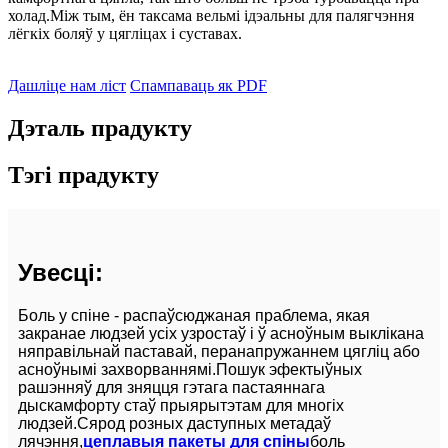
холад.Між тым, ён таксама вельмі ідэальны для палягчэння
лёгкіх боляў у цягліцах і суставах.
Дашліце нам ліст
Спампаваць як PDF
Дэталь прадукту
Тэгі прадукту
Увесці:
Боль у спіне - распаўсюджаная праблема, якая
закранае людзей усіх узростаў і ў асноўным выклікана
няправільнай паставай, перанапружаннем цягліц або
асноўнымі захворваннямі.Пошук эфектыўных
рашэнняў для зняцця гэтага пастаяннага
дыскамфорту стаў прыярытэтам для многіх
людзей.Сярод розных даступных метадаў
лячэння,
цеплавыя пакеты для спіны
боль