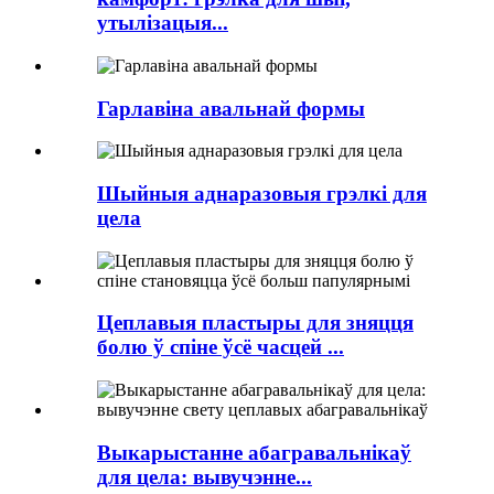
утылізацыя...
Гарлавіна авальнай формы
Шыйныя аднаразовыя грэлкі для
цела
Цеплавыя пластыры для зняцця
болю ў спіне ўсё часцей ...
Выкарыстанне абагравальнікаў
для цела: вывучэнне...