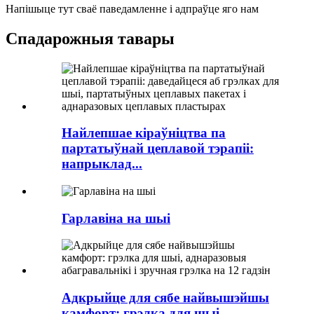
Напішыце тут сваё паведамленне і адпраўце яго нам
Спадарожныя тавары
Найлепшае кіраўніцтва па
партатыўнай цеплавой тэрапіі:
напрыклад...
Гарлавіна на шыі
Адкрыйце для сябе найвышэйшы
камфорт: грэлка для шыі,