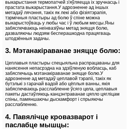
выкарыстання термопатчей з'яўляецца іх зручнасць і
прастата выкарыстання.У адрозненне ад іншых
метадаў лячэння, такіх як лекі або фізіятэрапія,
тэрмічныя пластыры ад болю ў спіне можна
выкарыстоўваць у любы час і ў любым месцы.Яны
забяспечваюць неінвазіўны метад зняцця болю,
дазваляючы людзям бесперашкодна працягваць
штодзённыя задачы.
3. Мэтанакіраванае зняцце болю:
Цеплавыя пластыры спецыяльна распрацаваны для
нанясення непасрэдна на здзіўленую вобласць, каб
забяспечыць мэтанакіраванае зняцце болю.У
адрозненне ад метадаў цеплавой тэрапіі, такіх як
бутэлькі з гарачай вадой або цёплыя ванны, якія
забяспечваюць расслабленне ўсяго цела, цеплавыя
пакеты дастаўляюць канцэнтраванае цяпло цягліцам
спіны, памяншаючы дыскамфорт і спрыяючы
расслабленню.
4. Павялічце кровазварот і
паслабце мышцы: