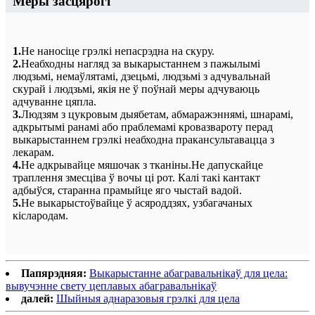
Меры засцярогі
1.
Не наносіце грэлкі непасрэдна на скуру.
2.
Неабходны нагляд за выкарыстаннем з пажылымі
людзьмі, немаўлятамі, дзецьмі, людзьмі з адчувальнай
скурай і людзьмі, якія не ў поўнай меры адчуваюць
адчуванне цяпла.
3.
Людзям з цукровым дыябетам, абмаражэннямі, шнарамі,
адкрытымі ранамі або праблемамі кровазвароту перад
выкарыстаннем грэлкі неабходна пракансультавацца з
лекарам.
4.
Не адкрывайце мяшочак з тканіны.Не дапускайце
траплення змесціва ў вочы ці рот. Калі такі кантакт
адбыўся, старанна прамыйце яго чыстай вадой.
5.
Не выкарыстоўвайце ў асяроддзях, узбагачаных
кіслародам.
Папярэдняя:
Выкарыстанне абагравальнікаў для цела:
вывучэнне свету цеплавых абагравальнікаў
далей:
Шыйныя аднаразовыя грэлкі для цела