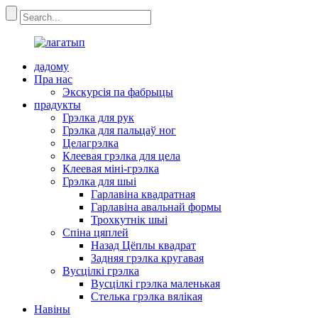
дадому
Пра нас
Экскурсія па фабрыцы
прадукты
Грэлка для рук
Грэлка для пальцаў ног
Целагрэлка
Клеевая грэлка для цела
Клеевая міні-грэлка
Грэлка для шыі
Гарлавіна квадратная
Гарлавіна авальнай формы
Трохкутнік шыі
Спіна цяплей
Назад Цёплы квадрат
Задняя грэлка кругавая
Вусцілкі грэлка
Вусцілкі грэлка маленькая
Стелька грэлка вялікая
Навіны