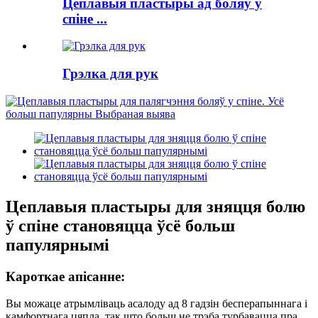
Цеплавыя пластыры ад боляў у
спіне ...
Грэлка для рук
Цеплавыя пластыры для зняцця болю
ў спіне становяцца ўсё больш
папулярнымі
Кароткае апісанне:
Вы можаце атрымліваць асалоду ад 8 гадзін бесперапыннага і
камфортнага цяпла, так што больш не трэба турбавацца пра