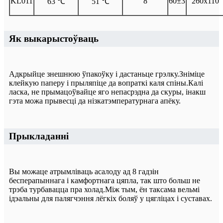
KL011
8
60±3
260х110
63 ℃
51 ℃
Як выкарыстоўваць
Адкрыйце знешнюю ўпакоўку і дастаньце грэлку.Зніміце
клейкую паперу і прыляпіце да вопраткі каля спіны.Калі
ласка, не прымацоўвайце яго непасрэдна да скуры, інакш
гэта можа прывесці да нізкатэмпературнага апёку.
Прыкладанні
Вы можаце атрымліваць асалоду ад 8 гадзін
бесперапыннага і камфортнага цяпла, так што больш не
трэба турбавацца пра холад.Між тым, ён таксама вельмі
ідэальны для палягчэння лёгкіх боляў у цягліцах і суставах.