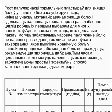
Рост папулярнасці тэрмальных пластыраў для зняцця
боляў у спіне не без заслуг.Іх зручнасць,
неінвазіўнасць, мэтанакіраванае зняцце болю і
здольнасць паляпшаць кровазварот і расслабленне
цягліц робяць іх першым выбарам для многіх
пацыентаў.Аднак важна памятаць, што цеплавыя
пакеты могуць забяспечыць часовае палягчэнне болю і
не павінны разглядацца як лячэнне асноўнага
захворвання, якое выклікае хранічную боль у
спіне.Калі працяглая або моцная боль не праходзіць,
рэкамендуецца звярнуцца да ўрача.Тым часам
цеплавыя пакеты могуць палепшыць якасць жыцця,
забяспечваючы просты і эфектыўны спосаб
кантраляваць і здымаць дыскамфорт.
Памер
Пункт
Пікавая
Сярэдняя
Працягласць
Вага
унутранай
№.
тэмпература
тэмпература
(гадзіна)
(г)
накладкі
(мм)