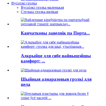
Вусцілкі грэлка
Вусцілкі грэлка маленькая
Стелька грэлка вялікая
Канчатковы даведнік па Порта...
Адкрыйце для сябе найвышэйшы
камфорт: ...
Шыйныя аднаразовыя грэлкі для
цела