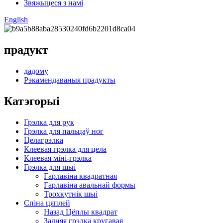
Звяжыцеся з намі
English
прадукт
дадому
Рэкамендаваныя прадукты
Катэгорыі
Грэлка для рук
Грэлка для пальцаў ног
Целагрэлка
Клеевая грэлка для цела
Клеевая міні-грэлка
Грэлка для шыі
Гарлавіна квадратная
Гарлавіна авальнай формы
Трохкутнік шыі
Спіна цяплей
Назад Цёплы квадрат
Задняя грэлка кругавая