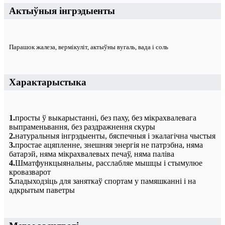
Актыўныя інгрэдыенты
Парашок жалеза, вермікуліт, актыўны вугаль, вада і соль
Характарыстыка
1.
просты ў выкарыстанні, без паху, без мікрахвалевага
выпраменьвання, без раздражнення скуры
2.
натуральныя інгрэдыенты, бяспечныя і экалагічна чыстыя
3.
простае ацяпленне, знешняя энергія не патрэбна, няма
батарэй, няма мікрахвалевых печаў, няма паліва
4.
Шматфункцыянальны, расслабляе мышцы і стымулюе
кровазварот
5.
падыходзіць для заняткаў спортам у памяшканні і на
адкрытым паветры