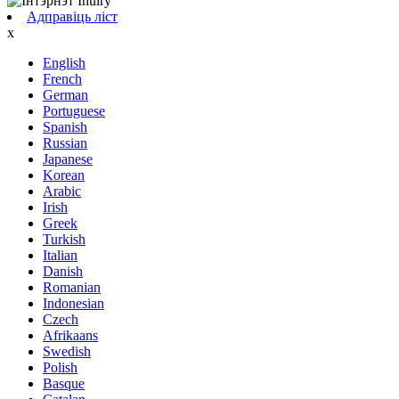
Адправіць ліст
x
English
French
German
Portuguese
Spanish
Russian
Japanese
Korean
Arabic
Irish
Greek
Turkish
Italian
Danish
Romanian
Indonesian
Czech
Afrikaans
Swedish
Polish
Basque