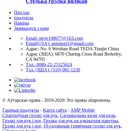
Стелька грэлка вялікая
Пра нас
прадукты
Навіны
Звяжыцеся з намі
Email: steve198677@163.com
Email(USA): apioneer1@gmail.com
Адрас: No. 6 Weishan Road TEDA Tianjin China
Адрас (ЗША): 6870 Charing Cross Road Berkeley,
CA 94705
Тэл.: 0086-22-25325624
Тэл. (ЗША): (510) 981-1230
© Аўтарскае права - 2019-2020: Усе правы абаронены.
Гарачыя прадукты
-
Карта сайта
-
AMP Mobile
Спартыўныя грэлкі для рук
,
Сагравальны крэм для цела
,
Грэлкі для рук і ног
,
Грэлка для рук на адкрытым паветры
,
Грэлкі для рук і ног
,
10-гадзінныя тэрмічныя грэлкі для рук
,