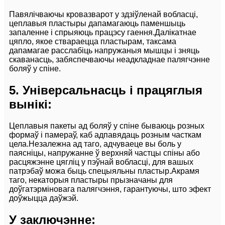
Павялічваючы кровазварот у здзіўленай вобласці,
цеплавыя пластыры дапамагаюць паменшыць
запаленне і спрыяюць працэсу гаення.Далікатнае
цяпло, якое ствараецца пластырам, таксама
дапамагае расслабіць напружаныя мышцы і зняць
скаванасць, забяспечваючы неадкладнае палягчэнне
боляў у спіне.
5. Універсальнасць і працяглыя
вынікі:
Цеплавыя пакеты ад боляў у спіне бываюць розных
формаў і памераў, каб адпавядаць розным часткам
цела.Незалежна ад таго, адчуваеце вы боль у
паясніцы, напружанне ў верхняй частцы спіны або
расцяжэнне цягліц у пэўнай вобласці, для вашых
патрэбаў можа быць спецыяльны пластыр.Акрамя
таго, некаторыя пластыры прызначаны для
доўгатэрміновага палягчэння, гарантуючы, што эфект
доўжыцца даўжэй.
У заключэнне: