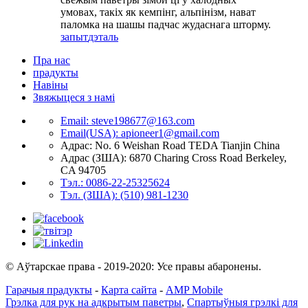
умовах, такіх як кемпінг, альпінізм, нават
паломка на шашы падчас жудаснага шторму.
запыт
дэталь
Пра нас
прадукты
Навіны
Звяжыцеся з намі
Email: steve198677@163.com
Email(USA): apioneer1@gmail.com
Адрас: No. 6 Weishan Road TEDA Tianjin China
Адрас (ЗША): 6870 Charing Cross Road Berkeley,
CA 94705
Тэл.: 0086-22-25325624
Тэл. (ЗША): (510) 981-1230
© Аўтарскае права - 2019-2020: Усе правы абаронены.
Гарачыя прадукты
-
Карта сайта
-
AMP Mobile
Грэлка для рук на адкрытым паветры
,
Спартыўныя грэлкі для