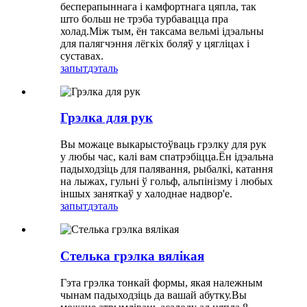
бесперапыннага і камфортнага цяпла, так
што больш не трэба турбавацца пра
холад.Між тым, ён таксама вельмі ідэальны
для палягчэння лёгкіх боляў у цягліцах і
суставах.
запыт
дэталь
Грэлка для рук
Вы можаце выкарыстоўваць грэлку для рук
у любы час, калі вам спатрэбіцца.Ён ідэальна
падыходзіць для палявання, рыбалкі, катання
на лыжах, гульні ў гольф, альпінізму і любых
іншых заняткаў у халоднае надвор'е.
запыт
дэталь
Стелька грэлка вялікая
Гэта грэлка тонкай формы, якая належным
чынам падыходзіць да вашай абутку.Вы