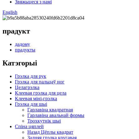
Звяжыцеся з намі
English
прадукт
дадому
прадукты
Катэгорыі
Грэлка для рук
Грэлка для пальцаў ног
Целагрэлка
Клеевая грэлка для цела
Клеевая міні-грэлка
Грэлка для шыі
Гарлавіна квадратная
Гарлавіна авальнай формы
Трохкутнік шыі
Спіна цяплей
Назад Цёплы квадрат
Задняя грэлка кругавая