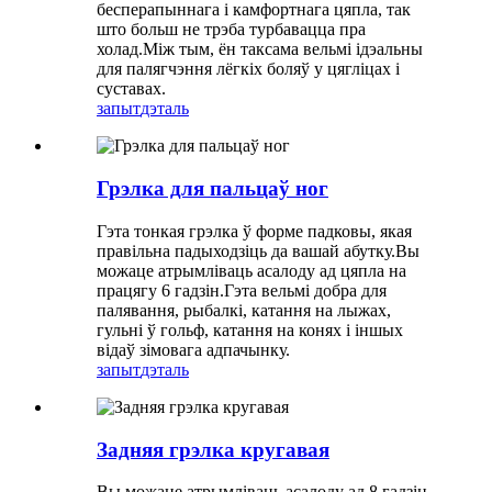
бесперапыннага і камфортнага цяпла, так
што больш не трэба турбавацца пра
холад.Між тым, ён таксама вельмі ідэальны
для палягчэння лёгкіх боляў у цягліцах і
суставах.
запыт
дэталь
Грэлка для пальцаў ног
Гэта тонкая грэлка ў форме падковы, якая
правільна падыходзіць да вашай абутку.Вы
можаце атрымліваць асалоду ад цяпла на
працягу 6 гадзін.Гэта вельмі добра для
палявання, рыбалкі, катання на лыжах,
гульні ў гольф, катання на конях і іншых
відаў зімовага адпачынку.
запыт
дэталь
Задняя грэлка кругавая
Вы можаце атрымліваць асалоду ад 8 гадзін