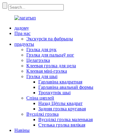
дадому
Пра нас
Экскурсія па фабрыцы
прадукты
Грэлка для рук
Грэлка для пальцаў ног
Целагрэлка
Клеевая грэлка для цела
Клеевая міні-грэлка
Грэлка для шыі
Гарлавіна квадратная
Гарлавіна авальнай формы
Трохкутнік шыі
Спіна цяплей
Назад Цёплы квадрат
Задняя грэлка кругавая
Вусцілкі грэлка
Вусцілкі грэлка маленькая
Стелька грэлка вялікая
Навіны