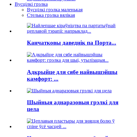
Вусцілкі грэлка
Вусцілкі грэлка маленькая
Стелька грэлка вялікая
Канчатковы даведнік па Порта...
Адкрыйце для сябе найвышэйшы
камфорт: ...
Шыйныя аднаразовыя грэлкі для
цела