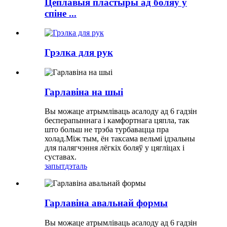
Цеплавыя пластыры ад боляў у
спіне ...
Грэлка для рук
Гарлавіна на шыі
Вы можаце атрымліваць асалоду ад 6 гадзін
бесперапыннага і камфортнага цяпла, так
што больш не трэба турбавацца пра
холад.Між тым, ён таксама вельмі ідэальны
для палягчэння лёгкіх боляў у цягліцах і
суставах.
запыт
дэталь
Гарлавіна авальнай формы
Вы можаце атрымліваць асалоду ад 6 гадзін