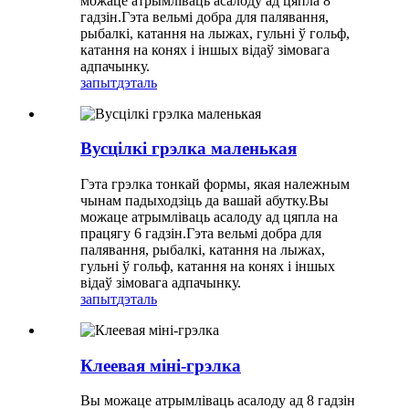
можаце атрымліваць асалоду ад цяпла 8
гадзін.Гэта вельмі добра для палявання,
рыбалкі, катання на лыжах, гульні ў гольф,
катання на конях і іншых відаў зімовага
адпачынку.
запыт
дэталь
Вусцілкі грэлка маленькая
Гэта грэлка тонкай формы, якая належным
чынам падыходзіць да вашай абутку.Вы
можаце атрымліваць асалоду ад цяпла на
працягу 6 гадзін.Гэта вельмі добра для
палявання, рыбалкі, катання на лыжах,
гульні ў гольф, катання на конях і іншых
відаў зімовага адпачынку.
запыт
дэталь
Клеевая міні-грэлка
Вы можаце атрымліваць асалоду ад 8 гадзін