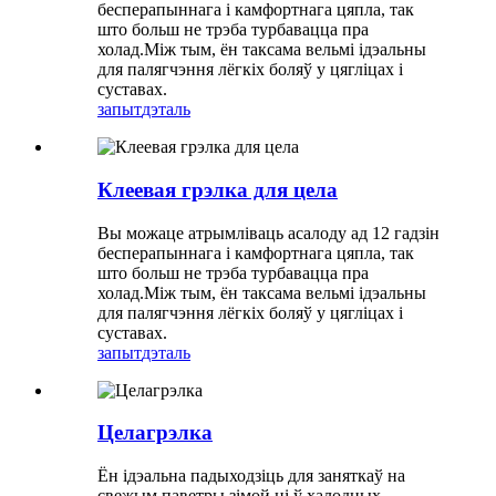
бесперапыннага і камфортнага цяпла, так
што больш не трэба турбавацца пра
холад.Між тым, ён таксама вельмі ідэальны
для палягчэння лёгкіх боляў у цягліцах і
суставах.
запыт
дэталь
Клеевая грэлка для цела
Вы можаце атрымліваць асалоду ад 12 гадзін
бесперапыннага і камфортнага цяпла, так
што больш не трэба турбавацца пра
холад.Між тым, ён таксама вельмі ідэальны
для палягчэння лёгкіх боляў у цягліцах і
суставах.
запыт
дэталь
Целагрэлка
Ён ідэальна падыходзіць для заняткаў на
свежым паветры зімой ці ў халодных