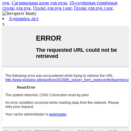
рук
,
Сагравальны крэм для цела
,
10-гадзінныя тэрмічныя
грэлкі для рук
,
Грэлкі для рук і ног
,
Грэлкі для рук і ног
,
Адправіць ліст
x